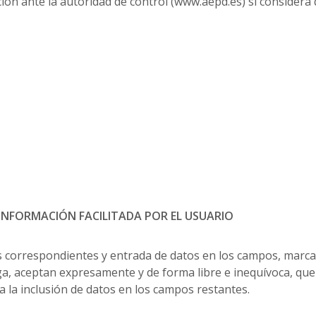
ón ante la autoridad de control (www.aepd.es) si considera 
INFORMACIÓN FACILITADA POR EL USUARIO
as correspondientes y entrada de datos en los campos, marcad
a, aceptan expresamente y de forma libre e inequívoca, que
ia la inclusión de datos en los campos restantes.